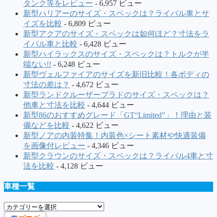
タンク等をレビュー
- 6,957 ビュー
新型ハリアーのサイズ・スペックは？ライバル車とサ
イズを比較
- 6,809 ビュー
新型アクアのサイズ・スペックは如何ほど？寸法をラ
イバル車と比較
- 6,428 ビュー
新型ハイラックスのサイズ・スペックは？トルクが半
端ない!!
- 6,248 ビュー
新型ヴェルファイアのサイズを新旧比較！各ボディの
寸法の差は？
- 4,672 ビュー
新型ランドクルーザープラドのサイズ・スペックは？
他車と寸法を比較
- 4,644 ビュー
新型86のおすすめグレード「GT“Limited”」！理由と装
備などを比較
- 4,622 ビュー
新型ノアの内装特集！内装色×シート素材や快適装備
を画像付レビュー
- 4,346 ビュー
新型クラウンのサイズ・スペックは？ライバル4車と寸
法を比較
- 4,128 ビュー
車種一覧
車
種