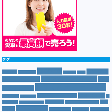
タグ
SUV
(40)
おすすめ
CM
(10)
e-POWER
(5)
T-cross
(4)
XV
(4)
おすすめグレード
(23)
オプション
(21)
おす
おすすめホイール
(61)
すめナビ
(20)
サイズ
(20)
コンパクトカー
(12)
カラー
(7)
ジ
カローラ
(4)
スズキ
(9)
スバ
ムニー
(6)
ステーションワゴン
(5)
ジムニーシエラ
(4)
スペック
(19)
ル
(10)
タフト
(7)
ダイハツ
(6)
スポーツカー
(4)