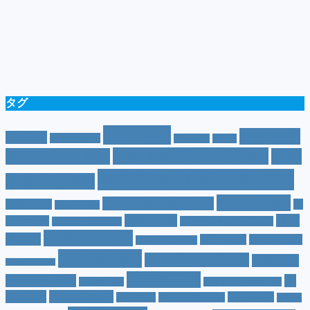
タグ
SUV
(40)
おすすめ
CM
(10)
e-POWER
(5)
T-cross
(4)
XV
(4)
おすすめグレード
(23)
オプション
(21)
おす
おすすめホイール
(61)
すめナビ
(20)
サイズ
(20)
コンパクトカー
(12)
カラー
(7)
ジ
カローラ
(4)
スズキ
(9)
スバ
ムニー
(6)
ステーションワゴン
(5)
ジムニーシエラ
(4)
スペック
(19)
ル
(10)
タフト
(7)
ダイハツ
(6)
スポーツカー
(4)
トヨタ
(33)
ハイブリッド
(13)
ハイブリ
トゥインゴ
(3)
ホンダ
(19)
ッドカー
(10)
マ
ハスラー
(4)
マイナーチェンジ
(4)
ツダ
(9)
ミニバン
(9)
ルノー
(7)
ヤリス
(5)
ヤリスクロス
(5)
レヴォ