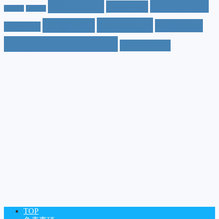
値段
(71)
口コミ
(34)
内装
(25)
ーグ
(4)
三菱
(4)
税金
(67)
燃費
(48)
納期
(36)
日産
(13)
色（カラー）
(74)
車中泊
(21)
TOP