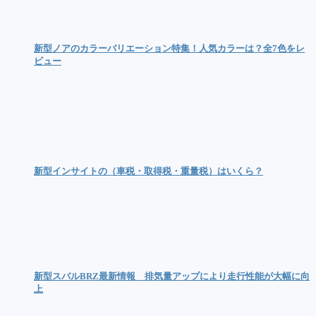
新型ノアのカラーバリエーション特集！人気カラーは？全7色をレ
ビュー
新型インサイトの（車税・取得税・重量税）はいくら？
新型スバルBRZ最新情報 排気量アップにより走行性能が大幅に向
上