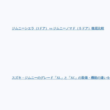
ジムニーシエラ（3ドア） vs ジムニーノマド（５ドア）徹底比較
スズキ・ジムニーのグレード「XL」と「XC」の装備・機能の違い