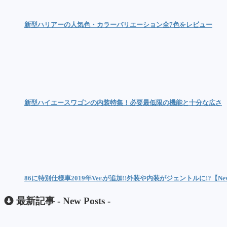
新型ハリアーの人気色・カラーバリエーション全7色をレビュー
新型ハイエースワゴンの内装特集！必要最低限の機能と十分な広さ
86に特別仕様車2019年Ver.が追加!!外装や内装がジェントルに!?【Ne
最新記事 -
New Posts
-