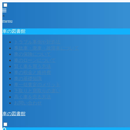
×
menu
車の図書館
トラブル事例や対処法
事故車・廃車・故障車について
車の保険について
車のローンについて
賢く車を買う方法
車の税金と維持費
車の基礎知識
車一括査定のメリット
下取りと買取りの違い
高く車を売る方法
お問い合わせ
車の図書館