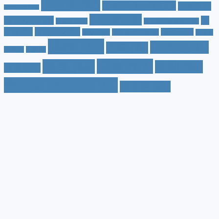
トヨタ
(33)
ハイブリッド
(13)
ハイブリ
トゥインゴ
(3)
ホンダ
(19)
ッドカー
(10)
マ
ハスラー
(4)
マイナーチェンジ
(4)
ツダ
(9)
ミニバン
(9)
ルノー
(7)
ヤリス
(5)
ヤリスクロス
(5)
レヴォ
値段
(71)
口コミ
(34)
内装
(25)
ーグ
(4)
三菱
(4)
税金
(67)
燃費
(48)
納期
(36)
日産
(13)
色（カラー）
(74)
車中泊
(21)