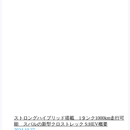
ストロングハイブリッド搭載 1タンク1000km走行可
能 スバルの新型クロストレック S:HEV概要
2024.10.27