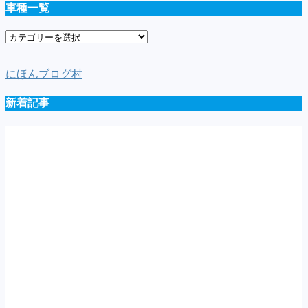
車種一覧
車
種
一
にほんブログ村
覧
新着記事