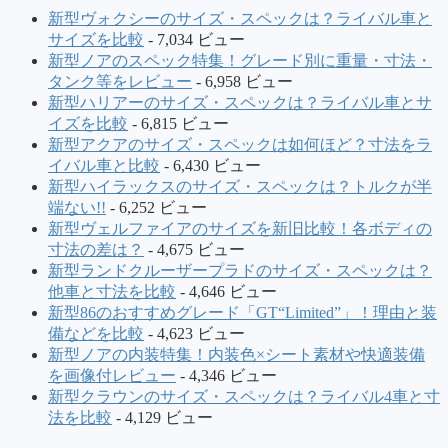
新型ヴォクシーのサイズ・スペックは？ライバル車と
サイズを比較
- 7,034 ビュー
新型ノアのスペック特集！グレード別に重量・寸法・
タンク等をレビュー
- 6,958 ビュー
新型ハリアーのサイズ・スペックは？ライバル車とサ
イズを比較
- 6,815 ビュー
新型アクアのサイズ・スペックは如何ほど？寸法をラ
イバル車と比較
- 6,430 ビュー
新型ハイラックスのサイズ・スペックは？トルクが半
端ない!!
- 6,252 ビュー
新型ヴェルファイアのサイズを新旧比較！各ボディの
寸法の差は？
- 4,675 ビュー
新型ランドクルーザープラドのサイズ・スペックは？
他車と寸法を比較
- 4,646 ビュー
新型86のおすすめグレード「GT“Limited”」！理由と装
備などを比較
- 4,623 ビュー
新型ノアの内装特集！内装色×シート素材や快適装備
を画像付レビュー
- 4,346 ビュー
新型クラウンのサイズ・スペックは？ライバル4車と寸
法を比較
- 4,129 ビュー