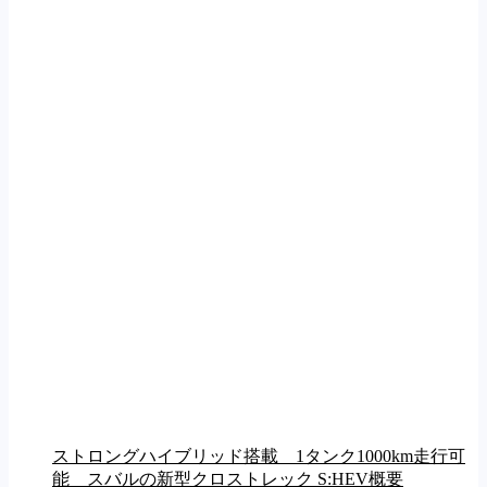
ストロングハイブリッド搭載 1タンク1000km走行可
能 スバルの新型クロストレック S:HEV概要