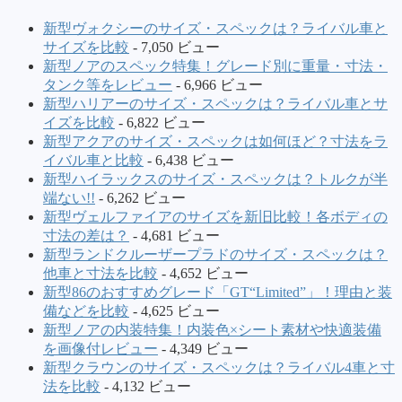
新型ヴォクシーのサイズ・スペックは？ライバル車と
サイズを比較
- 7,050 ビュー
新型ノアのスペック特集！グレード別に重量・寸法・
タンク等をレビュー
- 6,966 ビュー
新型ハリアーのサイズ・スペックは？ライバル車とサ
イズを比較
- 6,822 ビュー
新型アクアのサイズ・スペックは如何ほど？寸法をラ
イバル車と比較
- 6,438 ビュー
新型ハイラックスのサイズ・スペックは？トルクが半
端ない!!
- 6,262 ビュー
新型ヴェルファイアのサイズを新旧比較！各ボディの
寸法の差は？
- 4,681 ビュー
新型ランドクルーザープラドのサイズ・スペックは？
他車と寸法を比較
- 4,652 ビュー
新型86のおすすめグレード「GT“Limited”」！理由と装
備などを比較
- 4,625 ビュー
新型ノアの内装特集！内装色×シート素材や快適装備
を画像付レビュー
- 4,349 ビュー
新型クラウンのサイズ・スペックは？ライバル4車と寸
法を比較
- 4,132 ビュー