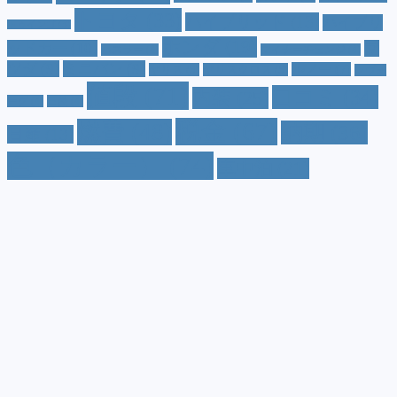
トヨタ
(33)
ハイブリッド
(13)
ハイブリ
トゥインゴ
(3)
ホンダ
(19)
ッドカー
(10)
マ
ハスラー
(4)
マイナーチェンジ
(4)
ツダ
(9)
ミニバン
(9)
ルノー
(7)
ヤリス
(5)
ヤリスクロス
(5)
レヴォ
値段
(71)
口コミ
(34)
内装
(25)
ーグ
(4)
三菱
(4)
税金
(67)
燃費
(48)
納期
(36)
日産
(13)
色（カラー）
(74)
車中泊
(21)