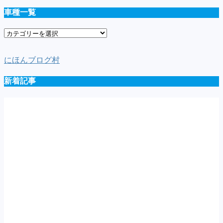
車種一覧
車
種
一
にほんブログ村
覧
新着記事