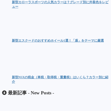
新型カローラスポーツの人気カラーは？グレード別に外装色をレビ
ュー
新型エスクードのおすすめホイール1選！「盾」をテーマに厳選
新型NSXの税金（車税・取得税・重量税）はいくら？カラー別に紹
介
最新記事 -
New Posts
-