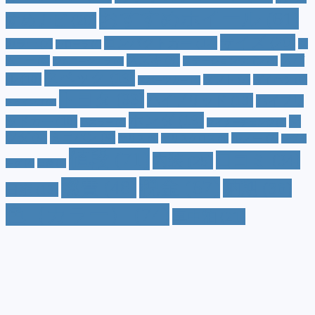
おすすめホイール
(61)
すめナビ
(20)
サイズ
(20)
コンパクトカー
(12)
カラー
(7)
ジ
カローラ
(4)
スズキ
(9)
スバ
ムニー
(6)
ステーションワゴン
(5)
ジムニーシエラ
(4)
スペック
(19)
ル
(10)
タフト
(7)
ダイハツ
(6)
スポーツカー
(4)
トヨタ
(33)
ハイブリッド
(13)
ハイブリ
トゥインゴ
(3)
ホンダ
(19)
ッドカー
(10)
マ
ハスラー
(4)
マイナーチェンジ
(4)
ツダ
(9)
ミニバン
(9)
ルノー
(7)
ヤリス
(5)
ヤリスクロス
(5)
レヴォ
値段
(71)
口コミ
(34)
内装
(25)
ーグ
(4)
三菱
(4)
税金
(67)
燃費
(48)
納期
(36)
日産
(13)
色（カラー）
(74)
車中泊
(21)