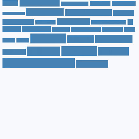
スペック
(19)
ル
(10)
タフト
(7)
ダイハツ
(6)
スポーツカー
(4)
トヨタ
(33)
ハイブリッド
(13)
ハイブリ
トゥインゴ
(3)
ホンダ
(19)
ッドカー
(10)
マ
ハスラー
(4)
マイナーチェンジ
(4)
ツダ
(9)
ミニバン
(9)
ルノー
(7)
ヤリス
(5)
ヤリスクロス
(5)
レヴォ
値段
(71)
口コミ
(34)
内装
(25)
ーグ
(4)
三菱
(4)
税金
(67)
燃費
(48)
納期
(36)
日産
(13)
色（カラー）
(74)
車中泊
(21)