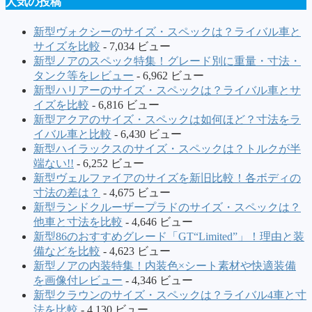
人気の投稿
新型ヴォクシーのサイズ・スペックは？ライバル車と
サイズを比較
- 7,034 ビュー
新型ノアのスペック特集！グレード別に重量・寸法・
タンク等をレビュー
- 6,962 ビュー
新型ハリアーのサイズ・スペックは？ライバル車とサ
イズを比較
- 6,816 ビュー
新型アクアのサイズ・スペックは如何ほど？寸法をラ
イバル車と比較
- 6,430 ビュー
新型ハイラックスのサイズ・スペックは？トルクが半
端ない!!
- 6,252 ビュー
新型ヴェルファイアのサイズを新旧比較！各ボディの
寸法の差は？
- 4,675 ビュー
新型ランドクルーザープラドのサイズ・スペックは？
他車と寸法を比較
- 4,646 ビュー
新型86のおすすめグレード「GT“Limited”」！理由と装
備などを比較
- 4,623 ビュー
新型ノアの内装特集！内装色×シート素材や快適装備
を画像付レビュー
- 4,346 ビュー
新型クラウンのサイズ・スペックは？ライバル4車と寸
法を比較
- 4,130 ビュー