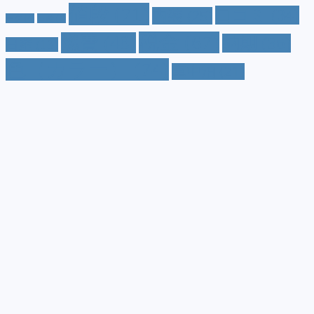
値段
(71)
口コミ
(34)
内装
(25)
ーグ
(4)
三菱
(4)
税金
(67)
燃費
(48)
納期
(36)
日産
(13)
色（カラー）
(74)
車中泊
(21)