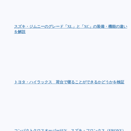
スズキ・ジムニーのグレード「XL」と「XC」の装備・機能の違い
を解説
トヨタ・ハイラックス 荷台で寝ることができるかどうかを検証
コンパクトクロスオーバーSUV スズキ・フロンクス（FRONX）