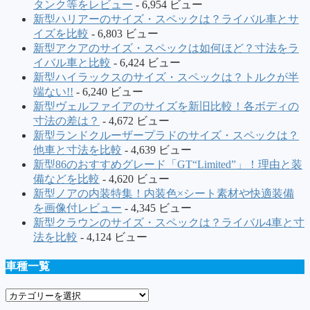
タンク等をレビュー
- 6,954 ビュー
新型ハリアーのサイズ・スペックは？ライバル車とサ
イズを比較
- 6,803 ビュー
新型アクアのサイズ・スペックは如何ほど？寸法をラ
イバル車と比較
- 6,424 ビュー
新型ハイラックスのサイズ・スペックは？トルクが半
端ない!!
- 6,240 ビュー
新型ヴェルファイアのサイズを新旧比較！各ボディの
寸法の差は？
- 4,672 ビュー
新型ランドクルーザープラドのサイズ・スペックは？
他車と寸法を比較
- 4,639 ビュー
新型86のおすすめグレード「GT“Limited”」！理由と装
備などを比較
- 4,620 ビュー
新型ノアの内装特集！内装色×シート素材や快適装備
を画像付レビュー
- 4,345 ビュー
新型クラウンのサイズ・スペックは？ライバル4車と寸
法を比較
- 4,124 ビュー
車種一覧
車
種