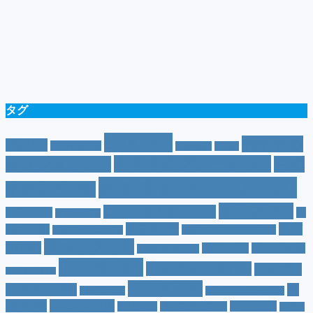
タグ
SUV
(40)
おすすめ
CM
(10)
e-POWER
(5)
T-cross
(4)
XV
(4)
おすすめグレード
(23)
オプション
(21)
おす
おすすめホイール
(61)
すめナビ
(20)
サイズ
(20)
コンパクトカー
(12)
カラー
(7)
ジ
カローラ
(4)
スズキ
(9)
スバ
ムニー
(6)
ステーションワゴン
(5)
ジムニーシエラ
(4)
スペック
(19)
ル
(10)
タフト
(7)
ダイハツ
(6)
スポーツカー
(4)
トヨタ
(33)
ハイブリッド
(13)
ハイブリ
トゥインゴ
(3)
ホンダ
(19)
ッドカー
(10)
マ
ハスラー
(4)
マイナーチェンジ
(4)
ツダ
(9)
ミニバン
(9)
ルノー
(7)
ヤリス
(5)
ヤリスクロス
(5)
レヴォ