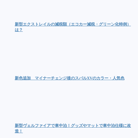
新型エクストレイルの減税額（エコカー減税・グリーン化特例）
は？
新色追加 マイナーチェンジ後のスバルXVのカラー・人気色
新型ヴェルファイアで車中泊！グッズやマットで車中泊仕様に改
造！