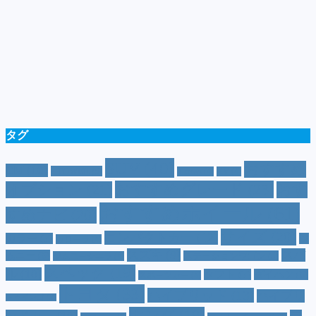
タグ
SUV
(40)
おすすめ
CM
(10)
e-POWER
(5)
T-cross
(4)
XV
(4)
おすすめグレード
(23)
オプション
(21)
おす
おすすめホイール
(61)
すめナビ
(20)
サイズ
(20)
コンパクトカー
(12)
カラー
(7)
ジ
カローラ
(4)
スズキ
(9)
スバ
ムニー
(6)
ステーションワゴン
(5)
ジムニーシエラ
(4)
スペック
(19)
ル
(10)
タフト
(7)
ダイハツ
(6)
スポーツカー
(4)
トヨタ
(33)
ハイブリッド
(13)
ハイブリ
トゥインゴ
(3)
ホンダ
(19)