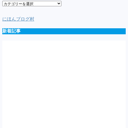
車
種
一
にほんブログ村
覧
新着記事