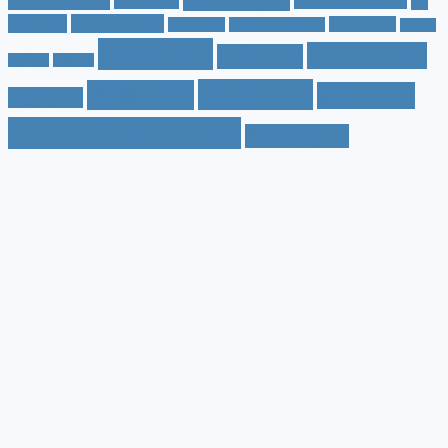
ッドカー
(10)
マ
ハスラー
(4)
マイナーチェンジ
(4)
ツダ
(9)
ミニバン
(9)
ルノー
(7)
ヤリス
(5)
ヤリスクロス
(5)
レヴォ
値段
(71)
口コミ
(34)
内装
(25)
ーグ
(4)
三菱
(4)
税金
(67)
燃費
(48)
納期
(36)
日産
(13)
色（カラー）
(74)
車中泊
(21)