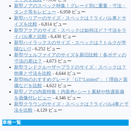
新型ノアのスペック特集！グレード別に重量・寸法・
タンク等をレビュー
- 6,958 ビュー
新型ハリアーのサイズ・スペックは？ライバル車とサ
イズを比較
- 6,814 ビュー
新型アクアのサイズ・スペックは如何ほど？寸法をラ
イバル車と比較
- 6,430 ビュー
新型ハイラックスのサイズ・スペックは？トルクが半
端ない!!
- 6,252 ビュー
新型ヴェルファイアのサイズを新旧比較！各ボディの
寸法の差は？
- 4,673 ビュー
新型ランドクルーザープラドのサイズ・スペックは？
他車と寸法を比較
- 4,644 ビュー
新型86のおすすめグレード「GT“Limited”」！理由と装
備などを比較
- 4,622 ビュー
新型ノアの内装特集！内装色×シート素材や快適装備
を画像付レビュー
- 4,346 ビュー
新型クラウンのサイズ・スペックは？ライバル4車と寸
法を比較
- 4,129 ビュー
車種一覧