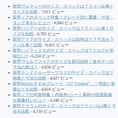
新型ヴォクシーのサイズ・スペックは？ライバル車と
サイズを比較
- 7,011 ビュー
新型ノアのスペック特集！グレード別に重量・寸法・
タンク等をレビュー
- 6,943 ビュー
新型ハリアーのサイズ・スペックは？ライバル車とサ
イズを比較
- 6,785 ビュー
新型アクアのサイズ・スペックは如何ほど？寸法をラ
イバル車と比較
- 6,411 ビュー
新型ハイラックスのサイズ・スペックは？トルクが半
端ない!!
- 6,224 ビュー
新型ヴェルファイアのサイズを新旧比較！各ボディの
寸法の差は？
- 4,659 ビュー
新型ランドクルーザープラドのサイズ・スペックは？
他車と寸法を比較
- 4,627 ビュー
新型86のおすすめグレード「GT“Limited”」！理由と装
備などを比較
- 4,616 ビュー
新型ノアの内装特集！内装色×シート素材や快適装備
を画像付レビュー
- 4,340 ビュー
新型クラウンのサイズ・スペックは？ライバル4車と寸
法を比較
- 4,116 ビュー