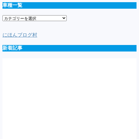
車種一覧
車
種
一
にほんブログ村
覧
新着記事