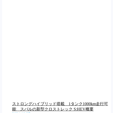
ストロングハイブリッド搭載 1タンク1000km走行可
能 スバルの新型クロストレック S:HEV概要