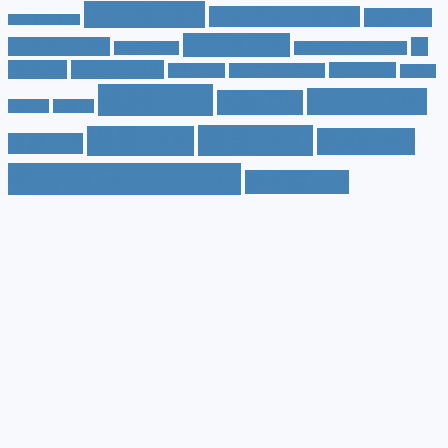
トヨタ
(33)
ハイブリッド
(13)
ハイブリ
トゥインゴ
(3)
ホンダ
(19)
ッドカー
(10)
マ
ハスラー
(4)
マイナーチェンジ
(4)
ツダ
(9)
ミニバン
(9)
ルノー
(7)
ヤリス
(5)
ヤリスクロス
(5)
レヴォ
値段
(71)
口コミ
(34)
内装
(25)
ーグ
(4)
三菱
(4)
税金
(67)
燃費
(48)
納期
(36)
日産
(13)
色（カラー）
(74)
車中泊
(21)