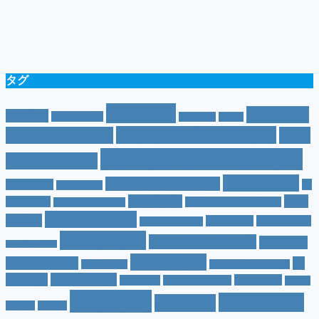
タグ
SUV
(40)
おすすめ
CM
(10)
e-POWER
(5)
T-cross
(4)
XV
(4)
おすすめグレード
(23)
オプション
(21)
おす
おすすめホイール
(61)
すめナビ
(20)
サイズ
(20)
コンパクトカー
(12)
カラー
(7)
ジ
カローラ
(4)
スズキ
(9)
スバ
ムニー
(6)
ステーションワゴン
(5)
ジムニーシエラ
(4)
スペック
(19)
ル
(10)
タフト
(7)
ダイハツ
(6)
スポーツカー
(4)
トヨタ
(33)
ハイブリッド
(13)
ハイブリ
トゥインゴ
(3)
ホンダ
(19)
ッドカー
(10)
マ
ハスラー
(4)
マイナーチェンジ
(4)
ツダ
(9)
ミニバン
(9)
ルノー
(7)
ヤリス
(5)
ヤリスクロス
(5)
レヴォ
値段
(71)
口コミ
(34)
内装
(25)
ーグ
(4)
三菱
(4)