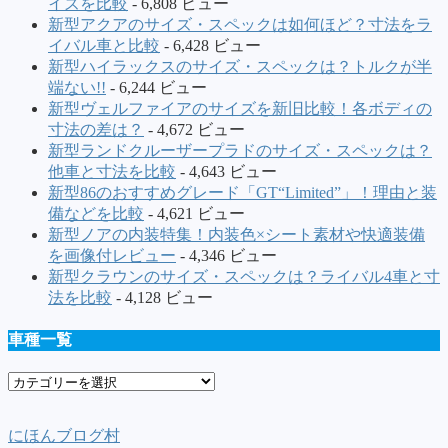
イズを比較
- 6,808 ビュー
新型アクアのサイズ・スペックは如何ほど？寸法をラ
イバル車と比較
- 6,428 ビュー
新型ハイラックスのサイズ・スペックは？トルクが半
端ない!!
- 6,244 ビュー
新型ヴェルファイアのサイズを新旧比較！各ボディの
寸法の差は？
- 4,672 ビュー
新型ランドクルーザープラドのサイズ・スペックは？
他車と寸法を比較
- 4,643 ビュー
新型86のおすすめグレード「GT“Limited”」！理由と装
備などを比較
- 4,621 ビュー
新型ノアの内装特集！内装色×シート素材や快適装備
を画像付レビュー
- 4,346 ビュー
新型クラウンのサイズ・スペックは？ライバル4車と寸
法を比較
- 4,128 ビュー
車種一覧
車
種
一
にほんブログ村
覧