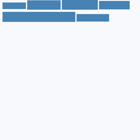
税金
(67)
燃費
(48)
納期
(36)
日産
(13)
色（カラー）
(74)
車中泊
(21)