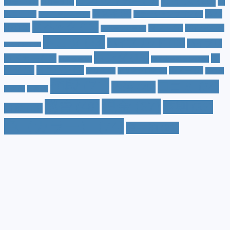
サイズ
(20)
コンパクトカー
(12)
カラー
(7)
ジ
カローラ
(4)
スズキ
(9)
スバ
ムニー
(6)
ステーションワゴン
(5)
ジムニーシエラ
(4)
スペック
(19)
ル
(10)
タフト
(7)
ダイハツ
(6)
スポーツカー
(4)
トヨタ
(33)
ハイブリッド
(13)
ハイブリ
トゥインゴ
(3)
ホンダ
(19)
ッドカー
(10)
マ
ハスラー
(4)
マイナーチェンジ
(4)
ツダ
(9)
ミニバン
(9)
ルノー
(7)
ヤリス
(5)
ヤリスクロス
(5)
レヴォ
値段
(71)
口コミ
(34)
内装
(25)
ーグ
(4)
三菱
(4)
税金
(67)
燃費
(48)
納期
(36)
日産
(13)
色（カラー）
(74)
車中泊
(21)