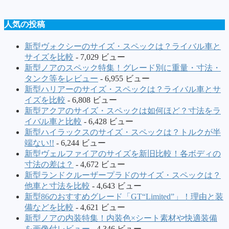
人気の投稿
新型ヴォクシーのサイズ・スペックは？ライバル車と
サイズを比較
- 7,029 ビュー
新型ノアのスペック特集！グレード別に重量・寸法・
タンク等をレビュー
- 6,955 ビュー
新型ハリアーのサイズ・スペックは？ライバル車とサ
イズを比較
- 6,808 ビュー
新型アクアのサイズ・スペックは如何ほど？寸法をラ
イバル車と比較
- 6,428 ビュー
新型ハイラックスのサイズ・スペックは？トルクが半
端ない!!
- 6,244 ビュー
新型ヴェルファイアのサイズを新旧比較！各ボディの
寸法の差は？
- 4,672 ビュー
新型ランドクルーザープラドのサイズ・スペックは？
他車と寸法を比較
- 4,643 ビュー
新型86のおすすめグレード「GT“Limited”」！理由と装
備などを比較
- 4,621 ビュー
新型ノアの内装特集！内装色×シート素材や快適装備
を画像付レビュー
- 4,346 ビュー