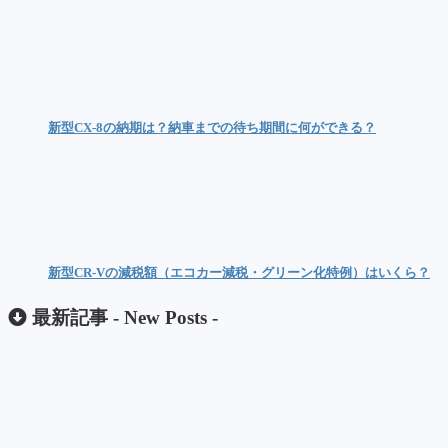
新型CX-8の納期は？納車までの待ち期間に何ができる？
新型CR-Vの減税額（エコカー減税・グリーン化特例）はいくら？
最新記事 -
New Posts
-