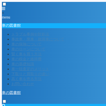
×
menu
車の図書館
トラブル事例や対処法
事故車・廃車・故障車について
車の保険について
車のローンについて
賢く車を買う方法
車の税金と維持費
車の基礎知識
車一括査定のメリット
下取りと買取りの違い
高く車を売る方法
お問い合わせ
車の図書館