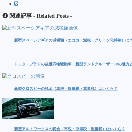
関連記事 -
Related Posts
-
新型スペーシアギアの減税額（エコカー減税・グリーン化特例）は
トヨタ・プラドの後継四輪駆動車 新型ランドクルーザー70の魅力
新型クロスビーの税金（車税・取得税・重量税）はいくら？
新型アルトワークスの税金（車税・取得税・重量税）はいくら？