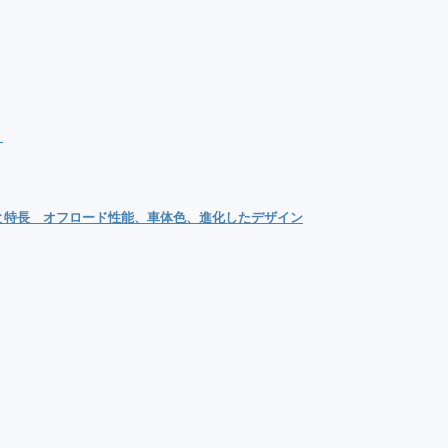
？
と特長 オフロード性能、車体色、進化したデザイン