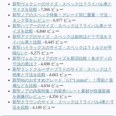
新型ヴォクシーのサイズ・スペックは？ライバル車と
サイズを比較
- 7,066 ビュー
新型ノアのスペック特集！グレード別に重量・寸法・
タンク等をレビュー
- 6,977 ビュー
新型ハリアーのサイズ・スペックは？ライバル車とサ
イズを比較
- 6,840 ビュー
新型アクアのサイズ・スペックは如何ほど？寸法をラ
イバル車と比較
- 6,445 ビュー
新型ハイラックスのサイズ・スペックは？トルクが半
端ない!!
- 6,275 ビュー
新型ヴェルファイアのサイズを新旧比較！各ボディの
寸法の差は？
- 4,698 ビュー
新型ランドクルーザープラドのサイズ・スペックは？
他車と寸法を比較
- 4,663 ビュー
新型86のおすすめグレード「GT“Limited”」！理由と装
備などを比較
- 4,634 ビュー
新型ノアの内装特集！内装色×シート素材や快適装備
を画像付レビュー
- 4,356 ビュー
新型クラウンのサイズ・スペックは？ライバル4車と寸
法を比較
- 4,149 ビュー