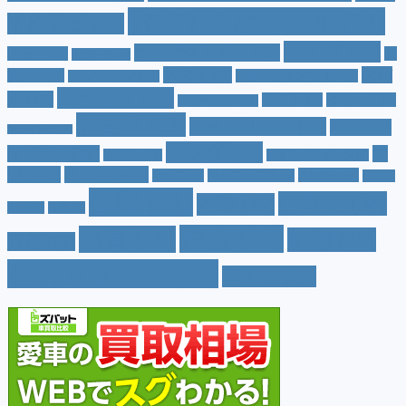
おすすめホイール
(61)
すめナビ
(20)
サイズ
(20)
コンパクトカー
(12)
カラー
(7)
ジ
カローラ
(4)
スズキ
(9)
スバ
ムニー
(6)
ステーションワゴン
(5)
ジムニーシエラ
(4)
スペック
(19)
ル
(10)
タフト
(7)
ダイハツ
(6)
スポーツカー
(4)
トヨタ
(33)
ハイブリッド
(13)
ハイブリ
トゥインゴ
(3)
ホンダ
(19)
ッドカー
(10)
マ
ハスラー
(4)
マイナーチェンジ
(4)
ツダ
(9)
ミニバン
(9)
ルノー
(7)
ヤリス
(5)
ヤリスクロス
(5)
レヴォ
値段
(71)
口コミ
(34)
内装
(25)
ーグ
(4)
三菱
(4)
税金
(67)
燃費
(48)
納期
(36)
日産
(13)
色（カラー）
(74)
車中泊
(21)