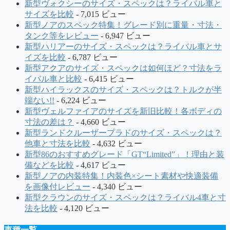
新型ヴォクシーのサイズ・スペックは？ライバル車と
サイズを比較
- 7,015 ビュー
新型ノアのスペック特集！グレード別に重量・寸法・
タンク等をレビュー
- 6,947 ビュー
新型ハリアーのサイズ・スペックは？ライバル車とサ
イズを比較
- 6,787 ビュー
新型アクアのサイズ・スペックは如何ほど？寸法をラ
イバル車と比較
- 6,415 ビュー
新型ハイラックスのサイズ・スペックは？トルクが半
端ない!!
- 6,224 ビュー
新型ヴェルファイアのサイズを新旧比較！各ボディの
寸法の差は？
- 4,660 ビュー
新型ランドクルーザープラドのサイズ・スペックは？
他車と寸法を比較
- 4,632 ビュー
新型86のおすすめグレード「GT“Limited”」！理由と装
備などを比較
- 4,617 ビュー
新型ノアの内装特集！内装色×シート素材や快適装備
を画像付レビュー
- 4,340 ビュー
新型クラウンのサイズ・スペックは？ライバル4車と寸
法を比較
- 4,120 ビュー
車種一覧